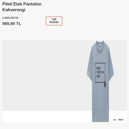
Pileli Etek Pantolon
Kahverengi
1.599,99
TL
%
38
İNDIRIM
999,99
TL