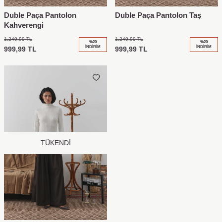
Duble Paça Pantolon
Duble Paça Pantolon Taş
Kahverengi
1.249,99
TL
1.249,99
TL
%
20
%
20
İNDIRIM
İNDIRIM
999,99
TL
999,99
TL
TÜKENDI