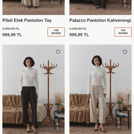
Pileli Etek Pantolon Taş
Palazzo Pantolon Kahverengi
1.599,99
TL
1.249,99
TL
%
38
%
20
İNDIRIM
İNDIRIM
999,99
TL
999,99
TL