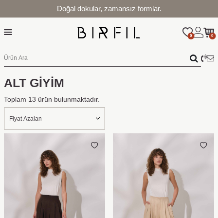
Doğal dokular, zamansız formlar.
0
0
ALT GİYİM
Toplam
13
ürün bulunmaktadır.