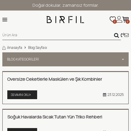
Doğal dokular, zamansız formlar.
0
0
Anasayfa
Blog Sayfası
BLOG KATEGORILERI
Oversize Ceketlerle Maskülen ve Şık Kombinler
23.12.2025
DEVAMINI OKU
Soğuk Havalarda Sıcak Tutan Yün Triko Rehberi