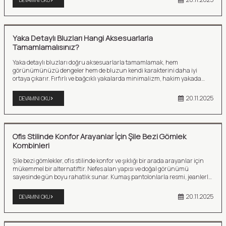
DEVAMINI OKU
Yaka Detaylı Bluzları Hangi Aksesuarlarla
Tamamlamalısınız?
Yaka detaylı bluzları doğru aksesuarlarla tamamlamak, hem
görünümünüzü dengeler hem de bluzun kendi karakterini daha iyi
ortaya çıkarır. Fırfırlı ve bağcıklı yakalarda minimalizm, hakim yakada
küpe odaklı seçimler, V yakada ise kolyeyi ön plana çıkaran tercihler en iyi
sonucu verir. Bluzun tarzını ve yakanın formunu dikkatle
20.11.2025
DEVAMINI OKU
değerlendirdiğinizde hem zarif hem kusursuz bir kombin elde
edebilirsiniz.
Ofis Stilinde Konfor Arayanlar İçin Şile Bezi Gömlek
Kombinleri
Şile bezi gömlekler, ofis stilinde konfor ve şıklığı bir arada arayanlar için
mükemmel bir alternatiftir. Nefes alan yapısı ve doğal görünümü
sayesinde gün boyu rahatlık sunar. Kumaş pantolonlarla resmi, jeanlerle
rahat, eteklerle zarif, blazerlarla modern bir görünüm elde edebilirsiniz.
Doğru aksesuarlarla tamamlandığında hem profesyonel hem özgün bir
20.11.2025
DEVAMINI OKU
tarz ortaya çıkar. Ofis temposunda hem stil sahibi olmak hem de konforu
ön planda tutmak isteyen herkes, Şile bezi gömlekleri dolabına mutlaka
eklemelidir.