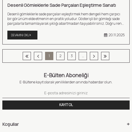
Desenli Gömleklerle Sade Parçaları Eşleştirme Sanatı
Desenli gömleklerle sade parçaları eşleştirmek hem dengeli hem çarpıcı
bir görünüm elde etmenin en pratik yoludur. Gösterişli bir gömleği sade
parçalarla tamamlayarak şıklığı abartmadan taşıyabilirsiniz. Doğru renk
uyumu, minimal aksesuarlar ve dengeli alt parçalarla desenin enerjisini
öne çıkarırken tarzınızı da özgün bir şekilde yansıtabilirsiniz.
20.11.2025
DEVAMINI OKU
1
2
3
…
E-Bülten Aboneliği
E-Bültene kayıt olarak yeniliklerden anında haberdar olun.
KAYIT OL
Koşullar