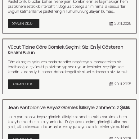
Pastel tonlu bluzlar, baharın enerjisini kombinlerinize taşımak için hem
pratik hem estetik bir tercihtir. Doğru alt parçalar, minimal aksesuarlar,
uygun katmanlar ve pastel rengin ruhunu vurgulayan kumaş
seçimleriyle stilinizi canlandırabilirsiniz. Baharın tazeliğini yansıtan bu
zarif tonlar, gardırobunuza hem hafiflik hem modernlik katar.
20.11.2025
DEVAMINI OKU
Vücut Tipine Göre Gömlek Seçimi: Sizi En İyi Gösteren
Kesimi Bulun
Gömlek seçimi yalnızca moda trendlerine göre yapılması gereken bir
tercih değildir; vücut tipinizi tanıyıp ona uygun kesimleri seçtiğinizde
kendinizi daha iyi hisseder, daha dengeli bir siluet elde edersiniz. Armut
tipi için omuz dengeleyici kesimler, elma tipi için dökümlü modeller, kum
saati için bel vurgulu gömlekler, dikdörtgen tipi daha kıvrımlı gösteren
20.11.2025
DEVAMINI OKU
detaylar ve ters üçgen tipi için omuzları yumuşatan sade çizgiler en ideal
seçeneklerdir.
Jean Pantolon ve Beyaz Gömlek İkilisiyle Zahmetsiz Şıklık
Jean pantolon ve beyaz gömlek ikilisiyle zahmetsiz şıklık yaratmak hem
kolay hem de her stile uyumludur. Doğru jean seçimi, gömleği kullanma
şekli, ufak aksesuar dokunuşları ve uygun ayakkabı tercihleriyle bu klasik
görünümü tamamen size özgü ve modern bir hale dönüştürebilirsiniz.
20.11.2025