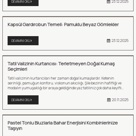
23.12.2025
DEVAMINI OKU
Kapsül Gardırobun Temeli: Pamuklu Beyaz Gömlekler
23.12.2025
DEVAMINI OKU
Tatil Valizinin Kurtarıcısı: Terletmeyen Doğal Kumaş
Seçimleri
Tatil valizinin kurtarıcıları her zaman doğal kumaşlardır. Ketenin
serinliği, pamuğun konforu, viskonun akıcılığı, Şile bezinin hafifliği ve
modalın yumuşaklığı bir araya geldiğinde yaz tatiliniz çok daha keyifli
geçer. Hem şık hem rahat bir tatil stili oluşturmak istiyorsanız, valizinizi
hazırlarken mutlaka bu doğal kumaşlara yer açmalısınız.
20.11.2025
DEVAMINI OKU
Pastel Tonlu Bluzlarla Bahar Enerjisini Kombinlerinize
Taşıyın