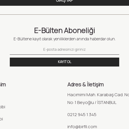
GIRIŞ YAP
E-Bülten Aboneliği
E-Bültene kayıt olarak yeniliklerden anında haberdar olun.
KAYIT OL
şim
Adres & İletişim
a
Hacımimi Mah. Karabaş Cad. No
No:1 Beyoğlu / İSTANBUL
ibi
0212 945 1 345
bi
info@birfil.com