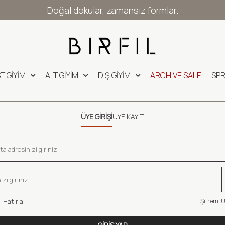
Doğal dokular, zamansız formlar.
T GİYİM
ALT GİYİM
DIŞ GİYİM
ARCHIVE SALE
SPR
ÜYE GIRIŞI
ÜYE KAYIT
 Hatırla
Şifremi