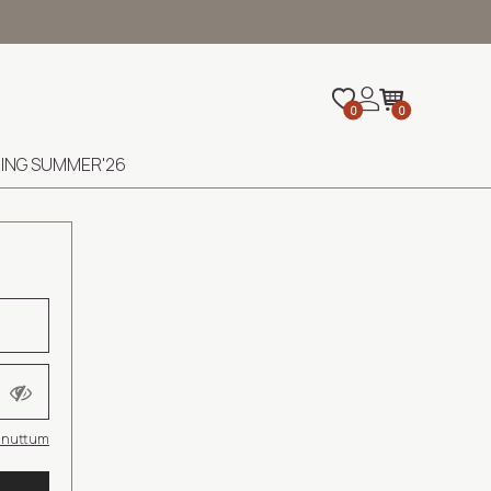
0
0
ING SUMMER'26
 Unuttum