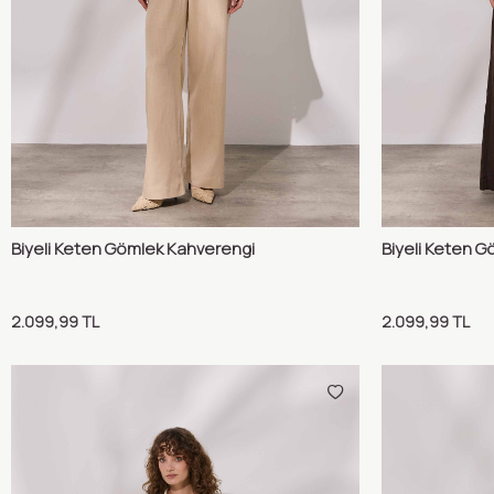
Biyeli Keten Gömlek Kahverengi
Biyeli Keten G
Karşılaştır
Sepete Ekle
Sepete 
2.099,99
TL
2.099,99
TL