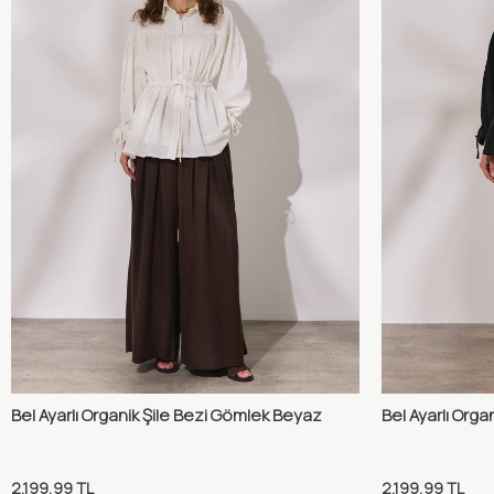
Bel Ayarlı Organik Şile Bezi Gömlek Beyaz
Bel Ayarlı Orga
Karşılaştır
Sepete Ekle
Sepete 
2.199,99
TL
2.199,99
TL