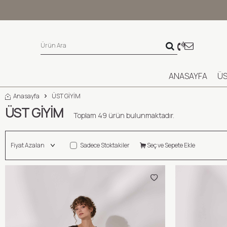
ANASAYFA
ÜS
Anasayfa
ÜST GİYİM
ÜST GİYİM
Toplam
49
ürün bulunmaktadır.
Sadece Stoktakiler
Seç ve Sepete Ekle