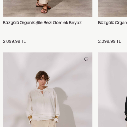
Büzgülü Organik Şile Bezi Gömlek Beyaz
Büzgülü Organi
Karşılaştır
Sepete Ekle
Sepete 
2.099,99
TL
2.099,99
TL