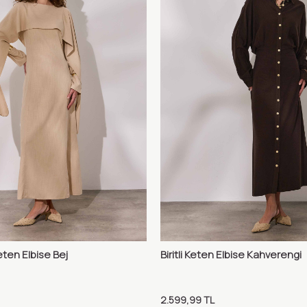
eten Elbise Bej
Biritli Keten Elbise Kahverengi
Karşılaştır
Karş
Ekle
Sepete Ekle
2.599,99
TL