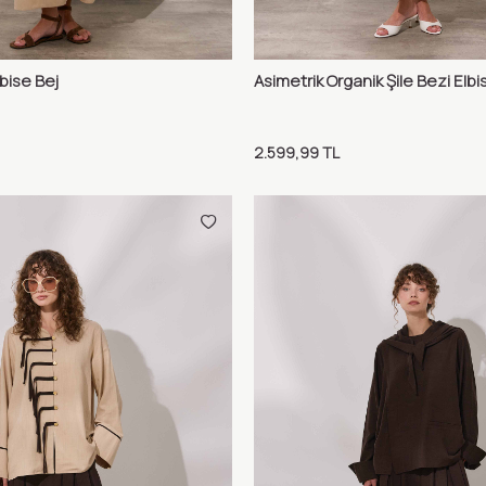
lbise Bej
Asimetrik Organik Şile Bezi Elb
Karşılaştır
Karş
Ekle
Sepete Ekle
2.599,99
TL