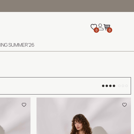
0
0
ING SUMMER'26