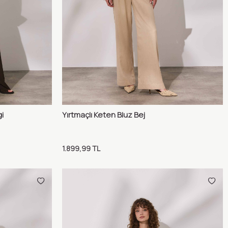
i
Yırtmaçlı Keten Bluz Bej
ılaştır
Karşılaştır
Sepete Ekle
1.899,99
TL