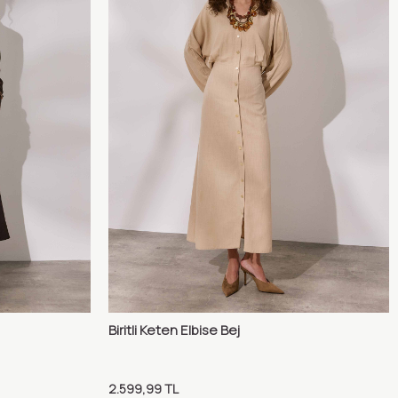
Biritli Keten Elbise Bej
ılaştır
Karşılaştır
Sepete Ekle
2.599,99
TL