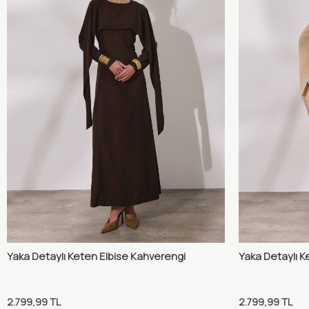
Yaka Detaylı Keten Elbise Kahverengi
Yaka Detaylı K
Karşılaştır
Sepete Ekle
Sepete 
2.799,99
TL
2.799,99
TL