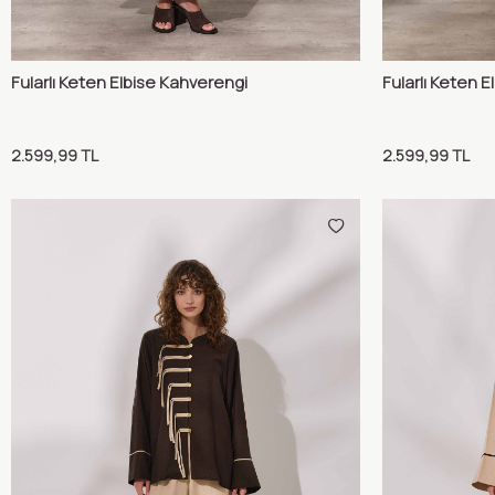
Fularlı Keten Elbise Kahverengi
Fularlı Keten E
Karşılaştır
Sepete Ekle
Sepete 
2.599,99
TL
2.599,99
TL