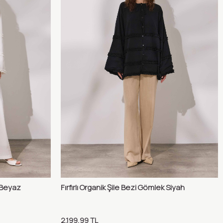
k Beyaz
Fırfırlı Organik Şile Bezi Gömlek Siyah
ılaştır
Karşılaştır
Sepete Ekle
2.199,99
TL