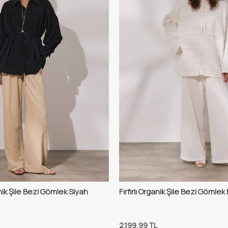
nik Şile Bezi Gömlek Siyah
Fırfırlı Organik Şile Bezi Gömle
Karşılaştır
Karş
Ekle
Sepete Ekle
2.199,99
TL