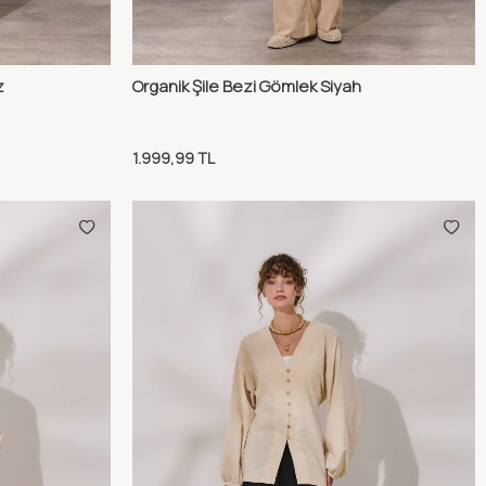
z
Organik Şile Bezi Gömlek Siyah
ılaştır
Karşılaştır
Sepete Ekle
1.999,99
TL