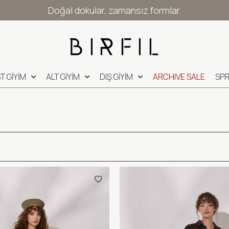
Doğal dokular, zamansız formlar.
T GİYİM
ALT GİYİM
DIŞ GİYİM
ARCHIVE SALE
SPR