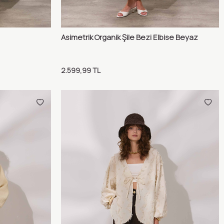
Asimetrik Organik Şile Bezi Elbise Beyaz
ılaştır
Karşılaştır
Sepete Ekle
2.599,99
TL