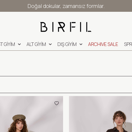
Doğal dokular, zamansız formlar.
T GİYİM
ALT GİYİM
DIŞ GİYİM
ARCHIVE SALE
SPR