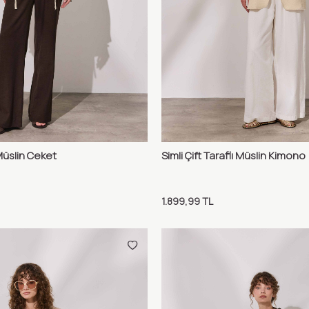
Müslin Ceket
Simli Çift Taraflı Müslin Kimono
Karşılaştır
Karş
Ekle
Sepete Ekle
1.899,99
TL