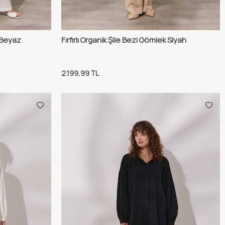
k Beyaz
Fırfırlı Organik Şile Bezi Gömlek Siyah
ılaştır
Karşılaştır
Sepete Ekle
2.199,99
TL