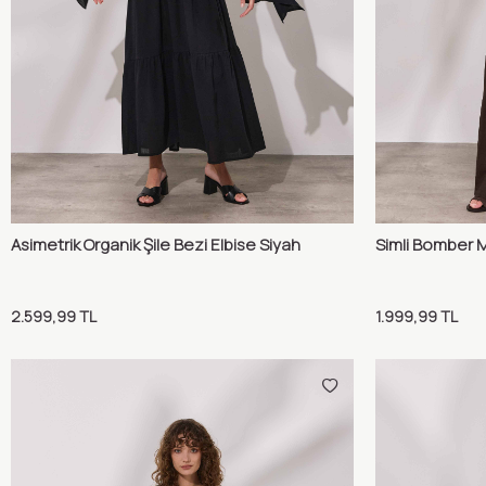
Asimetrik Organik Şile Bezi Elbise Siyah
Simli Bomber 
Karşılaştır
Sepete Ekle
Sepete 
2.599,99
TL
1.999,99
TL