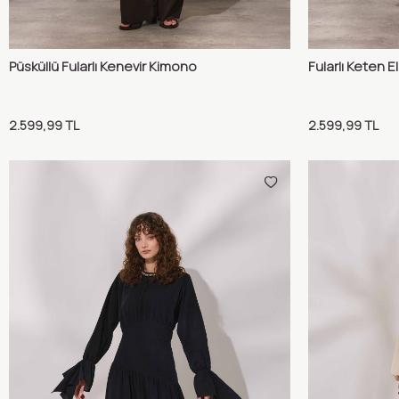
Püsküllü Fularlı Kenevir Kimono
Fularlı Keten 
Karşılaştır
Sepete Ekle
Sepete 
2.599,99
TL
2.599,99
TL