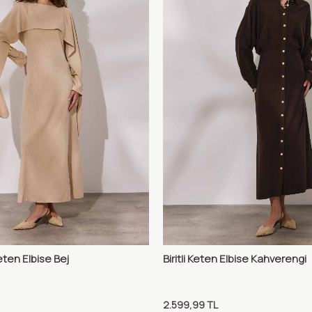
eten Elbise Bej
Biritli Keten Elbise Kahverengi
Karşılaştır
Karş
Ekle
Sepete Ekle
2.599,99
TL