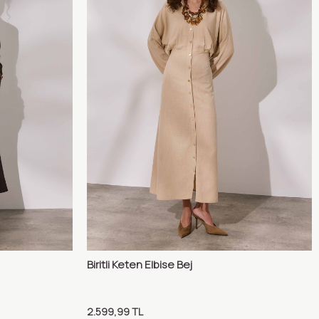
Biritli Keten Elbise Bej
ılaştır
Karşılaştır
Sepete Ekle
2.599,99
TL