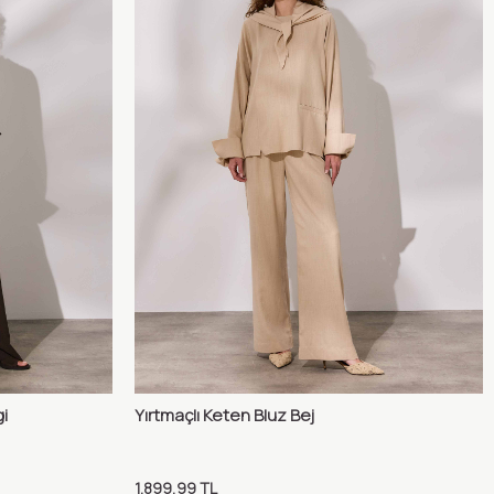
i
Yırtmaçlı Keten Bluz Bej
ılaştır
Karşılaştır
Sepete Ekle
1.899,99
TL