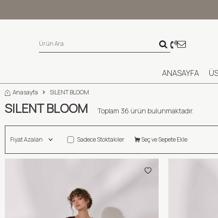
ANASAYFA
ÜS
Anasayfa
SILENT BLOOM
SILENT BLOOM
Toplam
36
ürün bulunmaktadır.
Sadece Stoktakiler
Seç ve Sepete Ekle