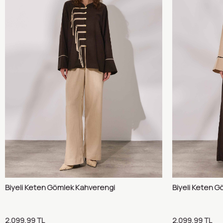
Biyeli Keten Gömlek Kahverengi
Biyeli Keten G
Karşılaştır
Sepete Ekle
Sepete 
2.099,99
TL
2.099,99
TL