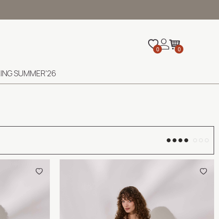
0
0
ING SUMMER'26