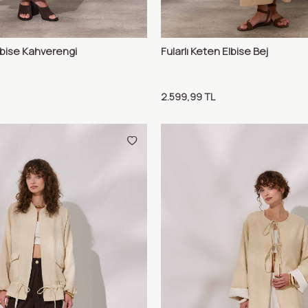
Elbise Kahverengi
Fularlı Keten Elbise Bej
Karşılaştır
Karş
Ekle
Sepete Ekle
2.599,99
TL