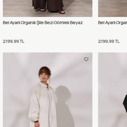
Bel Ayarlı Organik Şile Bezi Gömlek Beyaz
Bel Ayarlı Orga
Karşılaştır
Sepete Ekle
Sepete 
2.199,99
TL
2.199,99
TL