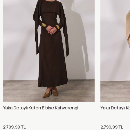
Yaka Detaylı Keten Elbise Kahverengi
Yaka Detaylı K
Karşılaştır
Sepete Ekle
Sepete 
2.799,99
TL
2.799,99
TL