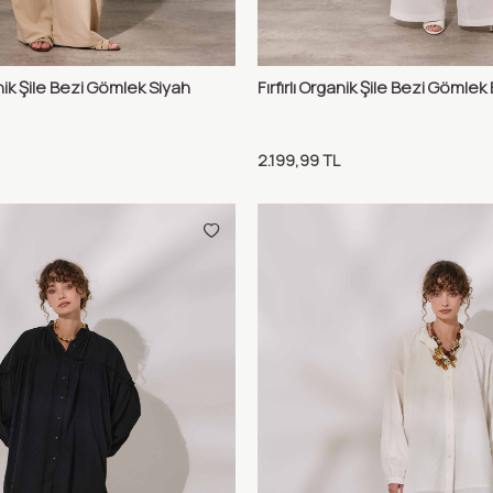
nik Şile Bezi Gömlek Siyah
Fırfırlı Organik Şile Bezi Gömle
Karşılaştır
Karş
Ekle
Sepete Ekle
2.199,99
TL