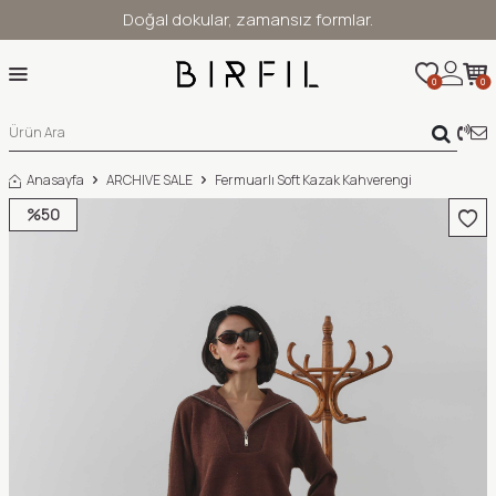
Doğal dokular, zamansız formlar.
0
0
Anasayfa
ARCHIVE SALE
Fermuarlı Soft Kazak Kahverengi
%
50