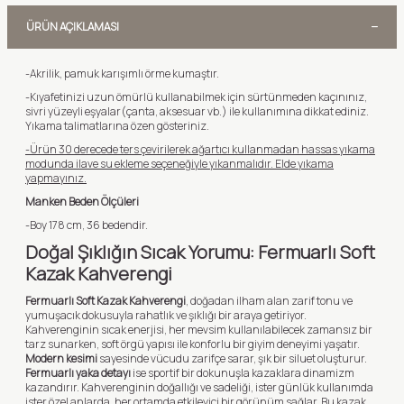
ÜRÜN AÇIKLAMASI
-Akrilik, pamuk karışımlı örme kumaştır.
-Kıyafetinizi uzun ömürlü kullanabilmek için sürtünmeden kaçınınız,
sivri yüzeyli eşyalar(çanta, aksesuar vb.) ile kullanımına dikkat ediniz.
Yıkama talimatlarına özen gösteriniz.
-Ürün 30 derecede ters çevirilerek ağartıcı kullanmadan hassas yıkama
modunda ilave su ekleme seçeneğiyle yıkanmalıdır. Elde yıkama
yapmayınız.
Manken Beden Ölçüleri
-Boy 178 cm, 36 bedendir.
Doğal Şıklığın Sıcak Yorumu: Fermuarlı Soft
Kazak Kahverengi
Fermuarlı Soft Kazak Kahverengi
, doğadan ilham alan zarif tonu ve
yumuşacık dokusuyla rahatlık ve şıklığı bir araya getiriyor.
Kahverenginin sıcak enerjisi, her mevsim kullanılabilecek zamansız bir
tarz sunarken, soft örgü yapısı ile konforlu bir giyim deneyimi yaşatır.
Modern kesimi
sayesinde vücudu zarifçe sarar, şık bir siluet oluşturur.
Fermuarlı yaka detayı
ise sportif bir dokunuşla kazaklara dinamizm
kazandırır. Kahverenginin doğallığı ve sadeliği, ister günlük kullanımda
ister özel anlarda, her ortamda etkileyici bir görünüm sağlar. Bu kazak,