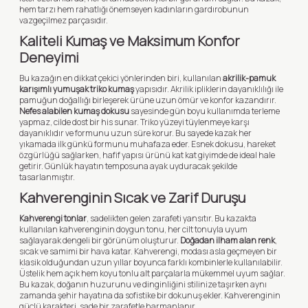
hem tarzı hem rahatlığı önemseyen kadınların gardırobunun
vazgeçilmez parçasıdır.
Kaliteli Kumaş ve Maksimum Konfor
Deneyimi
Bu kazağın en dikkat çekici yönlerinden biri, kullanılan
akrilik-pamuk
karışımlı yumuşak triko kumaş
yapısıdır. Akrilik ipliklerin dayanıklılığı ile
pamuğun doğallığı birleşerek ürüne uzun ömür ve konfor kazandırır.
Nefes alabilen kumaş dokusu
sayesinde gün boyu kullanımda terleme
yapmaz, cilde dost bir his sunar. Triko yüzeyi tüylenmeye karşı
dayanıklıdır ve formunu uzun süre korur. Bu sayede kazak her
yıkamada ilk günkü formunu muhafaza eder. Esnek dokusu, hareket
özgürlüğü sağlarken, hafif yapısı ürünü kat kat giyimde de ideal hale
getirir. Günlük hayatın temposuna ayak uyduracak şekilde
tasarlanmıştır.
Kahverenginin Sıcak ve Zarif Duruşu
Kahverengi tonlar
, sadelikten gelen zarafeti yansıtır. Bu kazakta
kullanılan kahverenginin doygun tonu, her cilt tonuyla uyum
sağlayarak dengeli bir görünüm oluşturur.
Doğadan ilham alan renk
,
sıcak ve samimi bir hava katar. Kahverengi, modası asla geçmeyen bir
klasik olduğundan uzun yıllar boyunca farklı kombinlerle kullanılabilir.
Üstelik hem açık hem koyu tonlu alt parçalarla mükemmel uyum sağlar.
Bu kazak, doğanın huzurunu ve dinginliğini stilinize taşırken aynı
zamanda şehir hayatına da sofistike bir dokunuş ekler. Kahverenginin
güçlü karakteri, sade bir zarafetle harmanlanır.