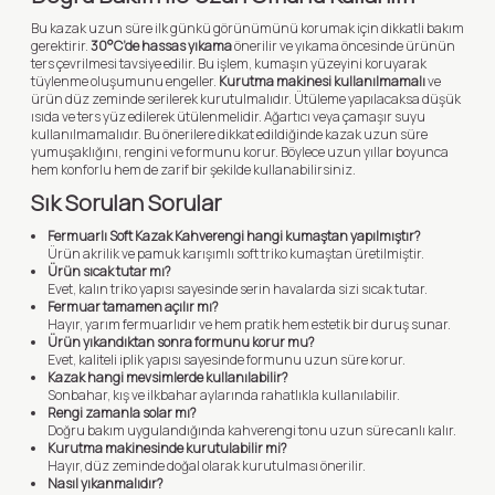
Bu kazak uzun süre ilk günkü görünümünü korumak için dikkatli bakım
gerektirir.
30°C’de hassas yıkama
önerilir ve yıkama öncesinde ürünün
ters çevrilmesi tavsiye edilir. Bu işlem, kumaşın yüzeyini koruyarak
tüylenme oluşumunu engeller.
Kurutma makinesi kullanılmamalı
ve
ürün düz zeminde serilerek kurutulmalıdır. Ütüleme yapılacaksa düşük
ısıda ve ters yüz edilerek ütülenmelidir. Ağartıcı veya çamaşır suyu
kullanılmamalıdır. Bu önerilere dikkat edildiğinde kazak uzun süre
yumuşaklığını, rengini ve formunu korur. Böylece uzun yıllar boyunca
hem konforlu hem de zarif bir şekilde kullanabilirsiniz.
Sık Sorulan Sorular
Fermuarlı Soft Kazak Kahverengi hangi kumaştan yapılmıştır?
Ürün akrilik ve pamuk karışımlı soft triko kumaştan üretilmiştir.
Ürün sıcak tutar mı?
Evet, kalın triko yapısı sayesinde serin havalarda sizi sıcak tutar.
Fermuar tamamen açılır mı?
Hayır, yarım fermuarlıdır ve hem pratik hem estetik bir duruş sunar.
Ürün yıkandıktan sonra formunu korur mu?
Evet, kaliteli iplik yapısı sayesinde formunu uzun süre korur.
Kazak hangi mevsimlerde kullanılabilir?
Sonbahar, kış ve ilkbahar aylarında rahatlıkla kullanılabilir.
Rengi zamanla solar mı?
Doğru bakım uygulandığında kahverengi tonu uzun süre canlı kalır.
Kurutma makinesinde kurutulabilir mi?
Hayır, düz zeminde doğal olarak kurutulması önerilir.
Nasıl yıkanmalıdır?