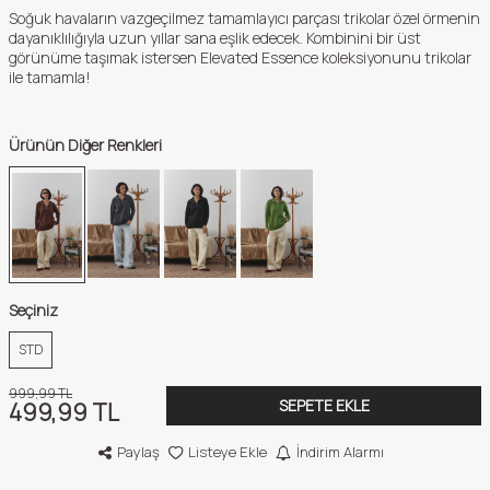
Soğuk havaların vazgeçilmez tamamlayıcı parçası trikolar özel örmenin
dayanıklılığıyla uzun yıllar sana eşlik edecek. Kombinini bir üst
görünüme taşımak istersen Elevated Essence koleksiyonunu trikolar
ile tamamla!
Ürünün Diğer Renkleri
Seçiniz
STD
999,99
TL
SEPETE EKLE
499,99
TL
Paylaş
Listeye Ekle
İndirim Alarmı