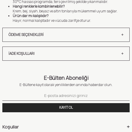
30°C hassas programda, ters çevrilmiş şekilde yıkanmalıdır.
Hangi renklerle kombinlenebilir?
Krem, bej, siyah, beyaz ve altın tonlarıyla mükemmel uyum sağlar.
Ürün dar mı kalıplıdır?
Hayır, normal kalıptadır ve vücuda zarifçe oturur.
ÖDEME SEÇENEKLERI
İADE KOŞULLARI
E-Bülten Aboneliği
E-Bültene kayıt olarak yeniliklerden anında haberdar olun.
KAYIT OL
Koşullar