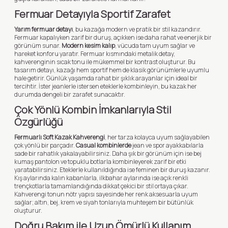
Fermuar Detayıyla Sportif Zarafet
Yarım fermuar detayı
, bu kazağa modern ve pratik bir stil kazandırır.
Fermuar kapalıyken zarif bir duruş, açıkken ise daha rahat ve enerjik bir
görünüm sunar.
Modern kesim kalıp
, vücuda tam uyum sağlar ve
hareket konforu yaratır. Fermuar kısmındaki metalik detay,
kahverenginin sıcak tonu ile mükemmel bir kontrast oluşturur. Bu
tasarım detayı, kazağı hem sportif hem de klasik görünümlerle uyumlu
hale getirir. Günlük yaşamda rahat bir şıklık arayanlar için ideal bir
tercihtir. İster jeanlerle istersen eteklerle kombinleyin, bu kazak her
durumda dengeli bir zarafet sunacaktır.
Çok Yönlü Kombin İmkanlarıyla Stil
Özgürlüğü
Fermuarlı Soft Kazak Kahverengi
, her tarza kolayca uyum sağlayabilen
çok yönlü bir parçadır.
Casual kombinlerde
jean ve spor ayakkabılarla
sade bir rahatlık yakalayabilirsiniz. Daha şık bir görünüm için ise bej
kumaş pantolon ve topuklu botlarla kombinleyerek zarif bir etki
yaratabilirsiniz. Eteklerle kullanıldığında ise feminen bir duruş kazanır.
Kış aylarında kalın kabanlarla, ilkbahar aylarında ise açık renkli
trençkotlarla tamamlandığında dikkat çekici bir stil ortaya çıkar.
Kahverengi tonun nötr yapısı sayesinde her renk aksesuarla uyum
sağlar; altın, bej, krem ve siyah tonlarıyla muhteşem bir bütünlük
oluşturur.
Doğru Bakım ile Uzun Ömürlü Kullanım