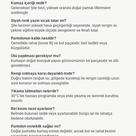
Kumaş içeriği nedir?
Geleneksel Şile bezi, yüksek oranda doğal pamuk liflerinden
üretilmiştir.
Siyah renk yazın sıcak tutar mı?
Şile bezinin yüksek hava geçirgenliği sayesinde, siyah rengin ısı
çekme eğilimi büyük ölçüde dengelenir ve ferah tutar.
Pantolonun kalıbı nasıldır?
Genellikle rahat (loose fit) ve bol paçalıdır; beli lastikli veya
büzgülüdür.
Ütü yapılması gerekiyor mu?
Kumaşın doğal buruşuk yapısı görünümünün bir parçasıdır ve ütü
gerektirmez.
Rengi solmaya karşı dayanıklı mıdır?
Doğru bakım (soğuk su, gölgede kurutma) ile rengin canlılığı uzun
süre korunur ve solması yavaşlatılır.
Yıkama talimatları nelerdir?
30°C'de hassas programda veya elde yıkama ve sererek kurutma
önerilir.
Bel kısmı nasıl ayarlanır?
Belinde bulunan lastik veya ayarlanabilir büzgü ipi ile rahatça
bedene oturtulabilir.
Pantolon esneklik sağlar mı?
Doğal pamuklu kumaş esnek değildir, ancak bol ve rahat kesimi
sayesinde hareket kısıtlamaz.