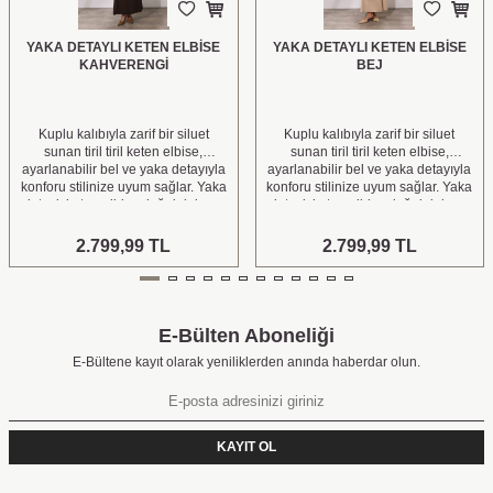
YAKA DETAYLI KETEN ELBISE
YAKA DETAYLI KETEN ELBISE
KAHVERENGI
BEJ
Kuplu kalıbıyla zarif bir siluet
Kuplu kalıbıyla zarif bir siluet
sunan tiril tiril keten elbise,
sunan tiril tiril keten elbise,
ayarlanabilir bel ve yaka detayıyla
ayarlanabilir bel ve yaka detayıyla
konforu stilinize uyum sağlar. Yaka
konforu stilinize uyum sağlar. Yaka
detaylı keten elbise doğal dokusu
detaylı keten elbise doğal dokusu
ve iki farklı renk seçeneğiyle sade,
ve iki farklı renk seçeneğiyle sade,
şık ve zamansız kombinlerinin
şık ve zamansız kombinlerinin
2.799,99
TL
2.799,99
TL
favori parçası olmaya aday.
favori parçası olmaya aday.
E-Bülten Aboneliği
E-Bültene kayıt olarak yeniliklerden anında haberdar olun.
KAYIT OL