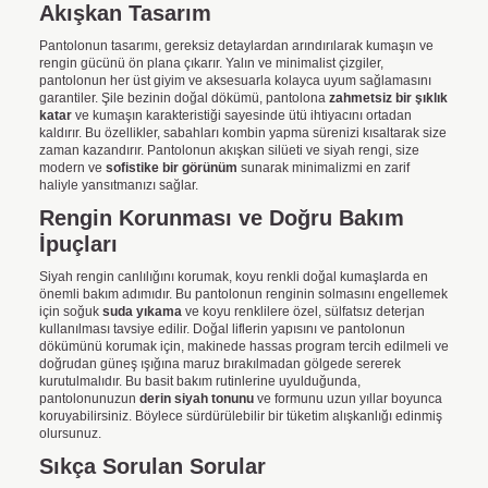
Akışkan Tasarım
Pantolonun tasarımı, gereksiz detaylardan arındırılarak kumaşın ve
rengin gücünü ön plana çıkarır. Yalın ve minimalist çizgiler,
pantolonun her üst giyim ve aksesuarla kolayca uyum sağlamasını
garantiler. Şile bezinin doğal dökümü, pantolona
zahmetsiz bir şıklık
katar
ve kumaşın karakteristiği sayesinde ütü ihtiyacını ortadan
kaldırır. Bu özellikler, sabahları kombin yapma sürenizi kısaltarak size
zaman kazandırır. Pantolonun akışkan silüeti ve siyah rengi, size
modern ve
sofistike bir görünüm
sunarak minimalizmi en zarif
haliyle yansıtmanızı sağlar.
Rengin Korunması ve Doğru Bakım
İpuçları
Siyah rengin canlılığını korumak, koyu renkli doğal kumaşlarda en
önemli bakım adımıdır. Bu pantolonun renginin solmasını engellemek
için soğuk
suda yıkama
ve koyu renklilere özel, sülfatsız deterjan
kullanılması tavsiye edilir. Doğal liflerin yapısını ve pantolonun
dökümünü korumak için, makinede hassas program tercih edilmeli ve
doğrudan güneş ışığına maruz bırakılmadan gölgede sererek
kurutulmalıdır. Bu basit bakım rutinlerine uyulduğunda,
pantolonunuzun
derin siyah tonunu
ve formunu uzun yıllar boyunca
koruyabilirsiniz. Böylece sürdürülebilir bir tüketim alışkanlığı edinmiş
olursunuz.
Sıkça Sorulan Sorular