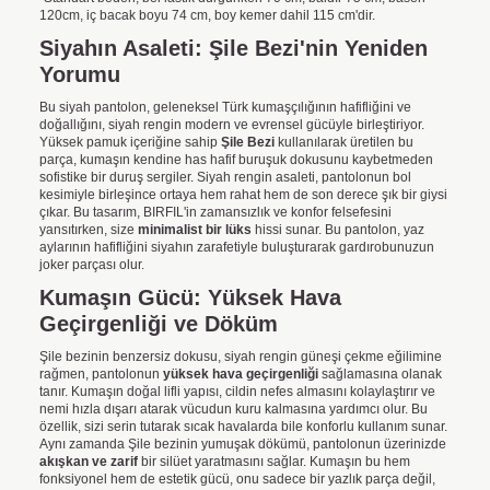
120cm, iç bacak boyu 74 cm, boy kemer dahil 115 cm'dir.
Siyahın Asaleti: Şile Bezi'nin Yeniden
Yorumu
Bu siyah pantolon, geleneksel Türk kumaşçılığının hafifliğini ve
doğallığını, siyah rengin modern ve evrensel gücüyle birleştiriyor.
Yüksek pamuk içeriğine sahip
Şile Bezi
kullanılarak üretilen bu
parça, kumaşın kendine has hafif buruşuk dokusunu kaybetmeden
sofistike bir duruş sergiler. Siyah rengin asaleti, pantolonun bol
kesimiyle birleşince ortaya hem rahat hem de son derece şık bir giysi
çıkar. Bu tasarım, BIRFIL'in zamansızlık ve konfor felsefesini
yansıtırken, size
minimalist bir lüks
hissi sunar. Bu pantolon, yaz
aylarının hafifliğini siyahın zarafetiyle buluşturarak gardırobunuzun
joker parçası olur.
Kumaşın Gücü: Yüksek Hava
Geçirgenliği ve Döküm
Şile bezinin benzersiz dokusu, siyah rengin güneşi çekme eğilimine
rağmen, pantolonun
yüksek hava geçirgenliği
sağlamasına olanak
tanır. Kumaşın doğal lifli yapısı, cildin nefes almasını kolaylaştırır ve
nemi hızla dışarı atarak vücudun kuru kalmasına yardımcı olur. Bu
özellik, sizi serin tutarak sıcak havalarda bile konforlu kullanım sunar.
Aynı zamanda Şile bezinin yumuşak dökümü, pantolonun üzerinizde
akışkan ve zarif
bir silüet yaratmasını sağlar. Kumaşın bu hem
fonksiyonel hem de estetik gücü, onu sadece bir yazlık parça değil,