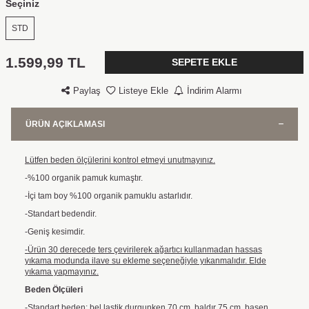
Seçiniz
STD
1.599,99
TL
SEPETE EKLE
Paylaş
Listeye Ekle
İndirim Alarmı
ÜRÜN AÇIKLAMASI
Lütfen beden ölçülerini kontrol etmeyi unutmayınız.
-%100 organik pamuk kumaştır.
-İçi tam boy %100 organik pamuklu astarlıdır.
-Standart bedendir.
-Geniş kesimdir.
-Ürün 30 derecede ters çevirilerek ağartıcı kullanmadan hassas
yıkama modunda ilave su ekleme seçeneğiyle yıkanmalıdır. Elde
yıkama yapmayınız.
Beden Ölçüleri
-Standart beden; bel lastik durgunken 70 cm, baldır 75 cm, basen