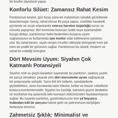
bir konfor standardı yapar.
Konforlu Silüet: Zamansız Rahat Kesim
Pantolonun kesimi, gün boyu sürecek maksimum rahatlık gözetilerek
tasarlanmıştır. Geniş, rahat (loose fit) paça yapısı, özellikle hareketli
günlerde ve sıcak ortamlarda
sınırsız hareket özgürlüğü
sunar ve
vücuda yapışmaz. Bel kısmında bulunan lastik veya ayarlanabilir
büzgü detayı, pantolonun farklı bedenlere kolayca uyum
sağlamasına ve kullanımda
tam konfor
elde edilmesine yardımcı
olur. Bu rahat kesim, siyah rengin inceltici etkisiyle birleşerek hem şık
hem de pratik bir görünüm sağlar. Pantolonun bu silüeti, modern ve
rahat bir estetiği birleştirir.
Dört Mevsim Uyum: Siyahın Çok
Katmanlı Potansiyeli
Siyahın nötr ve güçlü karakteri sayesinde bu pantolon, sadece yazlık
bir parça olmaktan çıkarak yılın
dört mevsimine uyum
sağlayacak
bir potansiyele sahiptir. Yazın tiril tiril üstlerle, sandaletlerle
giyilebilirken, serin havalarda kalın trikolar, botlar ve blazer ceketlerle
kolayca kombinlenebilir. Siyahın bu özelliği, katmanlı giyimi destekler
ve sonbahar-kış aylarında bile kumaşın dökümünden faydalanmanızı
sağlar. Bu sayede pantolon, gardırobunuzun tüm
yıl boyunca
kullanılan kilit bir parçası
haline gelir ve yatırımınızın karşılığını
fazlasıyla alırsınız.
Zahmetsiz Şıklık: Minimalist ve